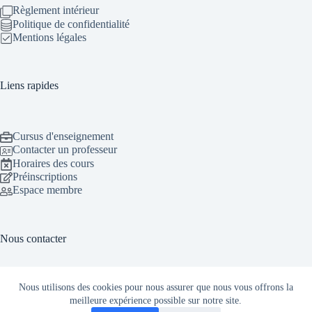
Règlement intérieur
Politique de confidentialité
Mentions légales
Liens rapides
Cursus d'enseignement
Contacter un professeur
Horaires des cours
Préinscriptions
Espace membre
Nous contacter
Nous utilisons des cookies pour nous assurer que nous vous offrons la
1 Rue des 3 Bonniers Marin 59310 Orchies
meilleure expérience possible sur notre site.
07.81.40.66.06