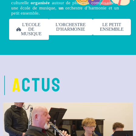
culturelle
organisée
autour de plusieurs composantes :
une école de musique,
un
orchestre d’harmonie et un
petit ensemble.
L'ECOLE
L'ORCHESTRE
LE PETIT
DE
D'HARMONIE
ENSEMBLE
MUSIQUE
A
ctuS