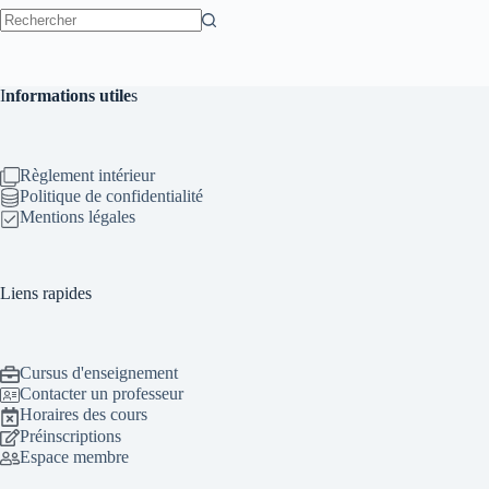
Aucun
résultat
I
nformations utile
s
Règlement intérieur
Politique de confidentialité
Mentions légales
Liens rapides
Cursus d'enseignement
Contacter un professeur
Horaires des cours
Préinscriptions
Espace membre